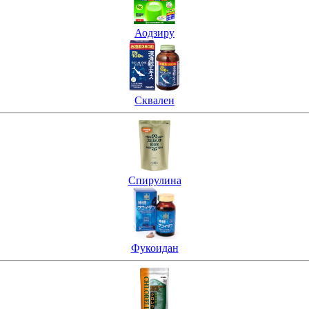
Аодзиру
Сквален
Спирулина
Фукоидан