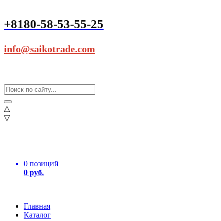
+8180-58-53-55-25
info@saikotrade.com
△
▽
0 позиций
0 руб.
Главная
Каталог